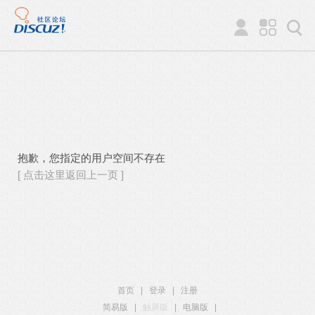
抱歉，您指定的用户空间不存在
[ 点击这里返回上一页 ]
首页
|
登录
|
注册
简易版
|
触屏版
|
电脑版
|