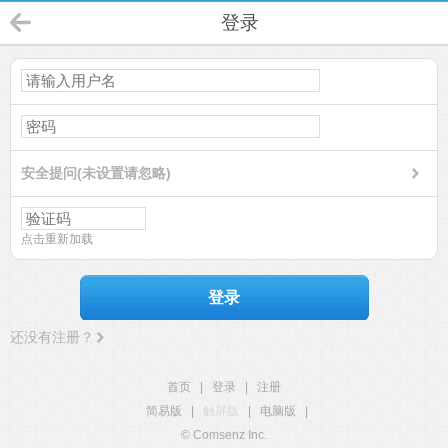
登录
安全提问(未设置请忽略)
点击重新加载
登录
还没有注册？
首页
|
登录
|
注册
简易版
|
触屏版
|
电脑版
|
© Comsenz Inc.