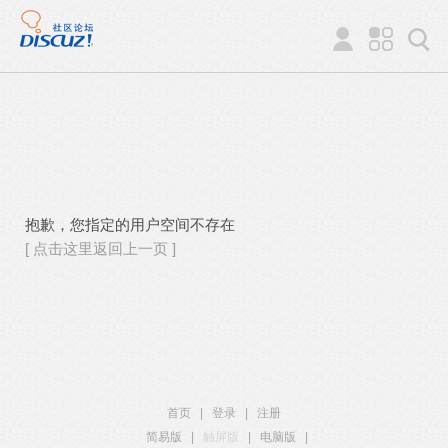
抱歉，您指定的用户空间不存在
[ 点击这里返回上一页 ]
首页
|
登录
|
注册
简易版
|
触屏版
|
电脑版
|