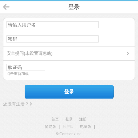
登录
安全提问(未设置请忽略)
点击重新加载
登录
还没有注册？
首页
|
登录
|
注册
简易版
|
触屏版
|
电脑版
|
© Comsenz Inc.