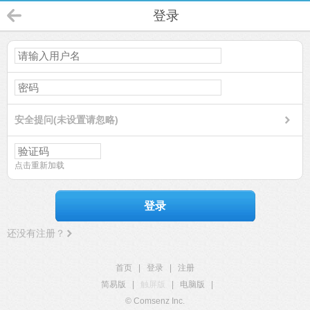
登录
安全提问(未设置请忽略)
点击重新加载
登录
还没有注册？
首页
|
登录
|
注册
简易版
|
触屏版
|
电脑版
|
© Comsenz Inc.