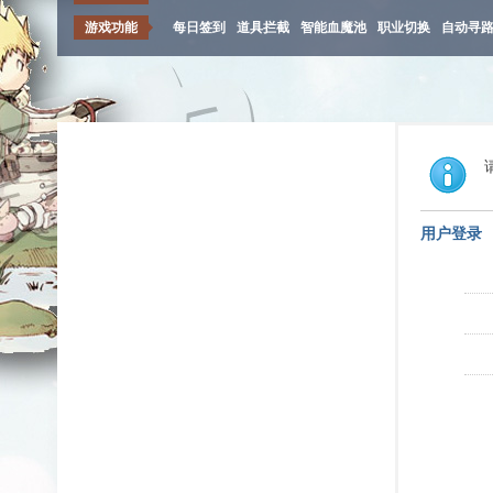
游戏功能
每日签到
道具拦截
智能血魔池
职业切换
自动寻
用户登录