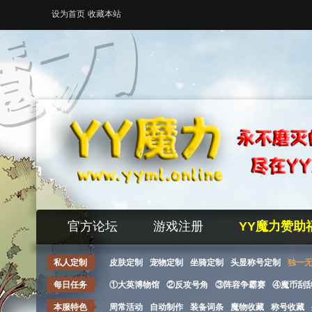
设为首页
收藏本站
官方论坛
游戏注册
YY魔力赞助
私人定制
皮肤定制
宠物定制
坐骑定制
头显称号定制
独一
每日任务
①大英博物馆
②反攻号角
③阵容争霸赛
④魔币刮
本服特色
周常活动
自动制作
装备词条
魔物收藏
称号收藏