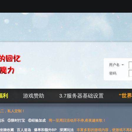
用户名
密码
福利
游戏赞助
3.7服务器基础设置
"世
无二，私人定制！
刮乐
⑤限时打宝
⑥经验加成
周一至周日活动开不停,夜夜越有歌！
坐骑收藏
百人道场
爆率和额外BP
深渊玩法
丰富多彩的游戏内容，使游戏不再