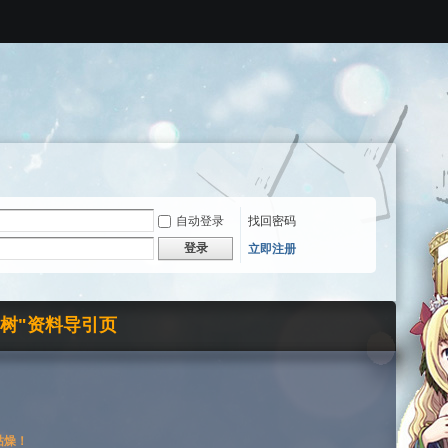
自动登录
找回密码
登录
立即注册
界树"资料导引页
枯燥！