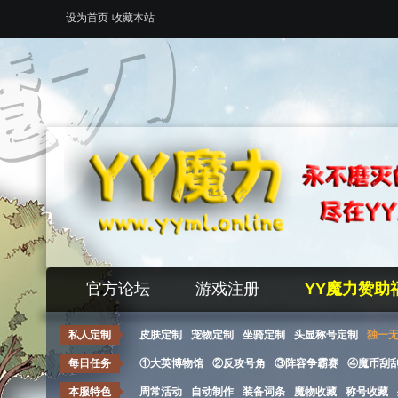
设为首页
收藏本站
官方论坛
游戏注册
YY魔力赞助
私人定制
皮肤定制
宠物定制
坐骑定制
头显称号定制
独一
每日任务
①大英博物馆
②反攻号角
③阵容争霸赛
④魔币刮
本服特色
周常活动
自动制作
装备词条
魔物收藏
称号收藏