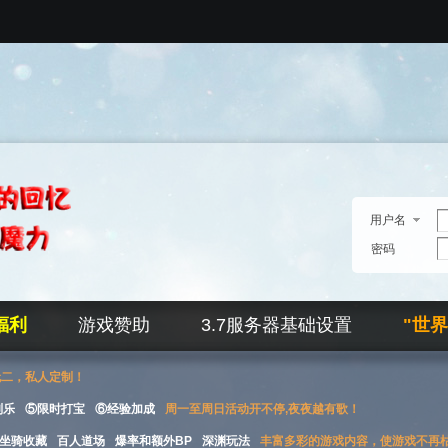
用户名
密码
福利
游戏赞助
3.7服务器基础设置
"世
无二，私人定制！
刮乐
⑤限时打宝
⑥经验加成
周一至周日活动开不停,夜夜越有歌！
坐骑收藏
百人道场
爆率和额外BP
深渊玩法
丰富多彩的游戏内容，使游戏不再