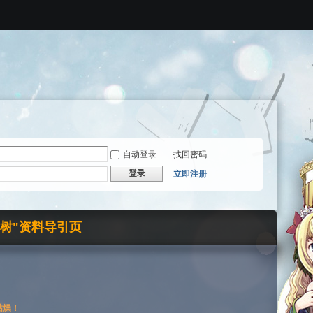
自动登录
找回密码
登录
立即注册
界树"资料导引页
枯燥！