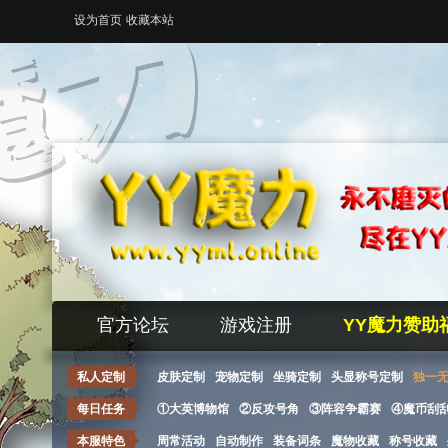
设为首页
收藏本站
官方论坛
游戏注册
YY魔力赞助
私人定制
皮肤定制
宠物定制
坐骑定制
头显称号定制
独一
每日任务
①大英博物馆
②反攻号角
③阵容争霸赛
④魔币刮
本服特色
周常活动
自动制作
装备词条
魔物收藏
称号收藏