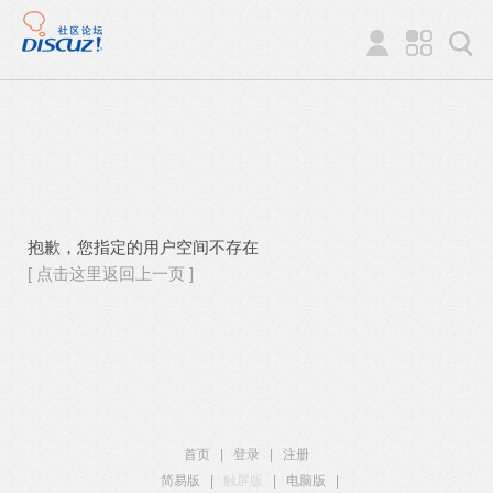
抱歉，您指定的用户空间不存在
[ 点击这里返回上一页 ]
首页
|
登录
|
注册
简易版
|
触屏版
|
电脑版
|