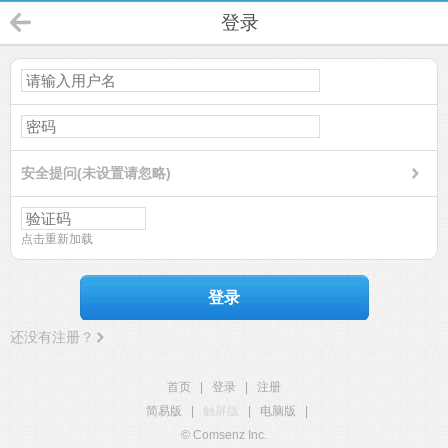
登录
安全提问(未设置请忽略)
点击重新加载
登录
还没有注册？
首页
|
登录
|
注册
简易版
|
触屏版
|
电脑版
|
© Comsenz Inc.