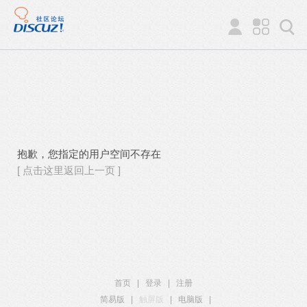
抱歉，您指定的用户空间不存在
[ 点击这里返回上一页 ]
首页
|
登录
|
注册
简易版
|
触屏版
|
电脑版
|