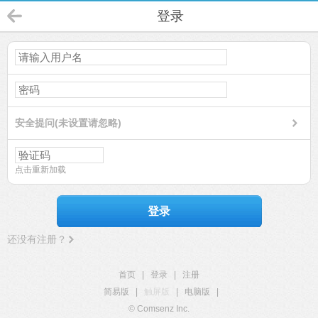
登录
安全提问(未设置请忽略)
点击重新加载
登录
还没有注册？
首页
|
登录
|
注册
简易版
|
触屏版
|
电脑版
|
© Comsenz Inc.