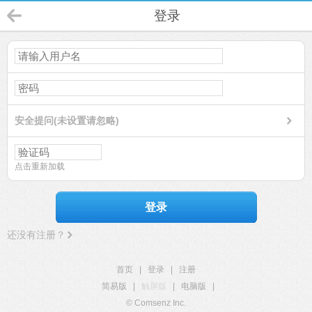
登录
安全提问(未设置请忽略)
点击重新加载
登录
还没有注册？
首页
|
登录
|
注册
简易版
|
触屏版
|
电脑版
|
© Comsenz Inc.