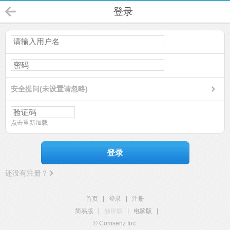
登录
安全提问(未设置请忽略)
点击重新加载
登录
还没有注册？
首页
|
登录
|
注册
简易版
|
触屏版
|
电脑版
|
© Comsenz Inc.