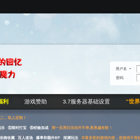
用户名
密码
福利
游戏赞助
3.7服务器基础设置
"世
无二，私人定制！
刮乐
⑤限时打宝
⑥经验加成
周一至周日活动开不停,夜夜越有歌！
坐骑收藏
百人道场
爆率和额外BP
深渊玩法
丰富多彩的游戏内容，使游戏不再