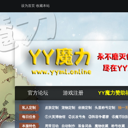
设为首页
收藏本站
官方论坛
游戏注册
YY魔力赞助
私人定制
皮肤定制
宠物定制
坐骑定制
头显称号定制
独一
每日任务
①大英博物馆
②反攻号角
③阵容争霸赛
④魔币刮
本服特色
周常活动
自动制作
装备词条
魔物收藏
称号收藏