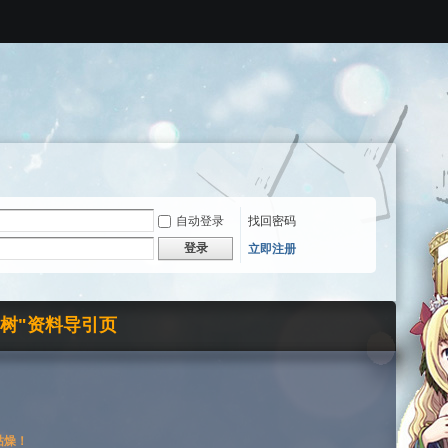
自动登录
找回密码
登录
立即注册
界树"资料导引页
枯燥！