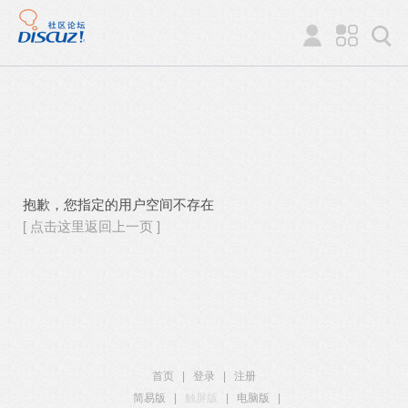
抱歉，您指定的用户空间不存在
[ 点击这里返回上一页 ]
首页
|
登录
|
注册
简易版
|
触屏版
|
电脑版
|