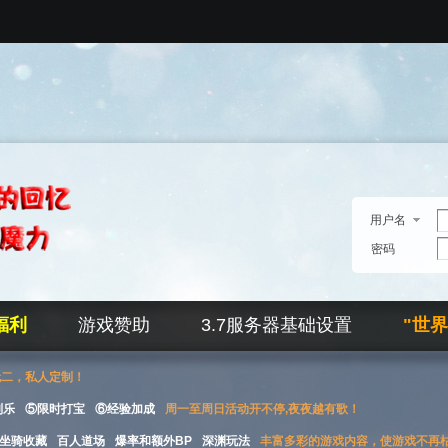
用户名
密码
福利
游戏赞助
3.7服务器基础设置
"世
无二，私人定制！
刮乐
⑤限时打宝
⑥经验加成
周一至周日活动开不停,夜夜越有歌！
坐骑收藏
百人道场
爆率和额外BP
深渊玩法
丰富多彩的游戏内容，使游戏不再