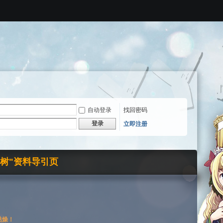
自动登录
找回密码
登录
立即注册
界树"资料导引页
枯燥！