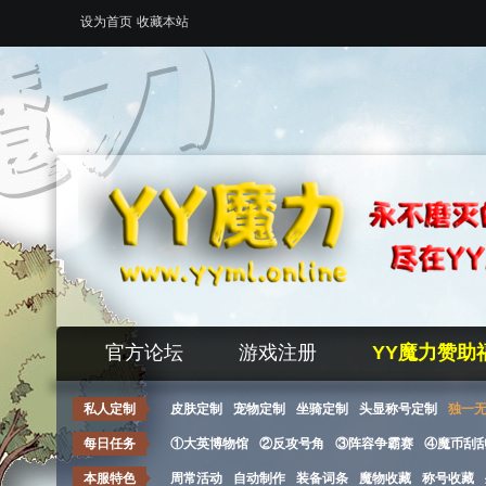
设为首页
收藏本站
官方论坛
游戏注册
YY魔力赞助
私人定制
皮肤定制
宠物定制
坐骑定制
头显称号定制
独一
每日任务
①大英博物馆
②反攻号角
③阵容争霸赛
④魔币刮
本服特色
周常活动
自动制作
装备词条
魔物收藏
称号收藏