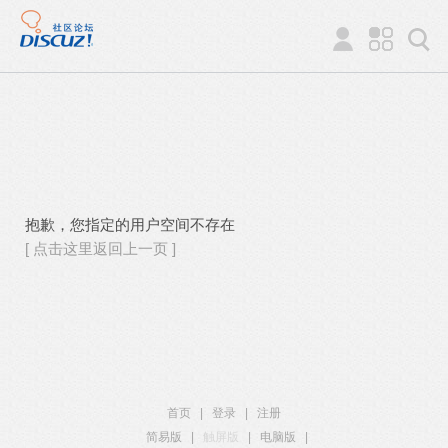
抱歉，您指定的用户空间不存在
[ 点击这里返回上一页 ]
首页
|
登录
|
注册
简易版
|
触屏版
|
电脑版
|