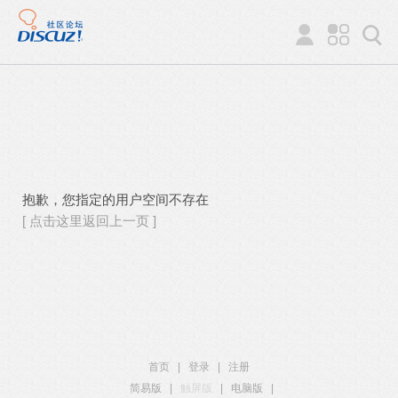
抱歉，您指定的用户空间不存在
[ 点击这里返回上一页 ]
首页
|
登录
|
注册
简易版
|
触屏版
|
电脑版
|