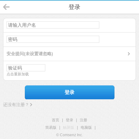
登录
安全提问(未设置请忽略)
点击重新加载
登录
还没有注册？
首页
|
登录
|
注册
简易版
|
触屏版
|
电脑版
|
© Comsenz Inc.