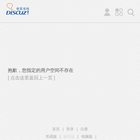
抱歉，您指定的用户空间不存在
[ 点击这里返回上一页 ]
首页
|
登录
|
注册
简易版
|
触屏版
|
电脑版
|