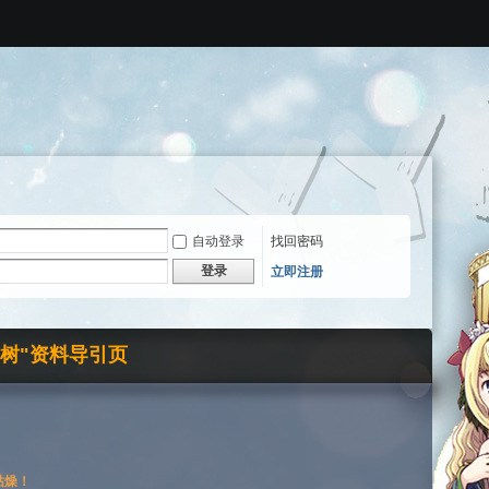
自动登录
找回密码
登录
立即注册
界树"资料导引页
枯燥！