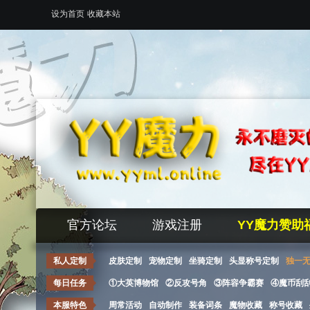
设为首页
收藏本站
官方论坛
游戏注册
YY魔力赞助
私人定制
皮肤定制
宠物定制
坐骑定制
头显称号定制
独一
每日任务
①大英博物馆
②反攻号角
③阵容争霸赛
④魔币刮
本服特色
周常活动
自动制作
装备词条
魔物收藏
称号收藏