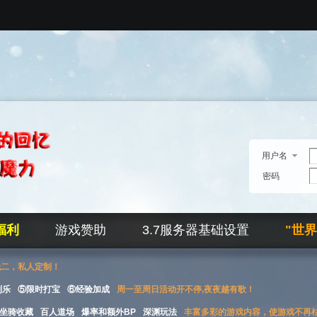
用户名
密码
福利
游戏赞助
3.7服务器基础设置
"世
无二，私人定制！
刮乐
⑤限时打宝
⑥经验加成
周一至周日活动开不停,夜夜越有歌！
坐骑收藏
百人道场
爆率和额外BP
深渊玩法
丰富多彩的游戏内容，使游戏不再