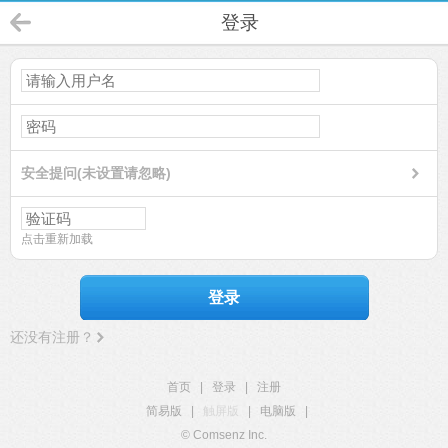
登录
安全提问(未设置请忽略)
点击重新加载
登录
还没有注册？
首页
|
登录
|
注册
简易版
|
触屏版
|
电脑版
|
© Comsenz Inc.