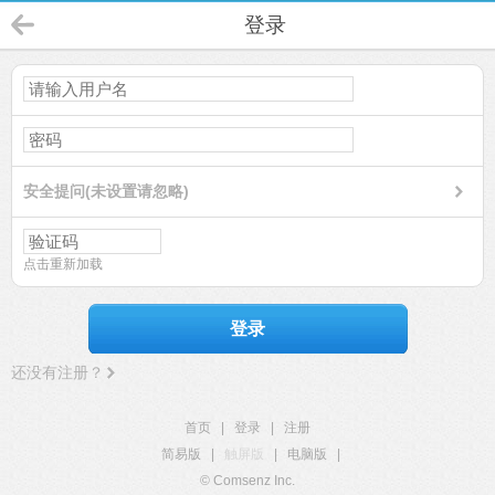
登录
安全提问(未设置请忽略)
点击重新加载
登录
还没有注册？
首页
|
登录
|
注册
简易版
|
触屏版
|
电脑版
|
© Comsenz Inc.