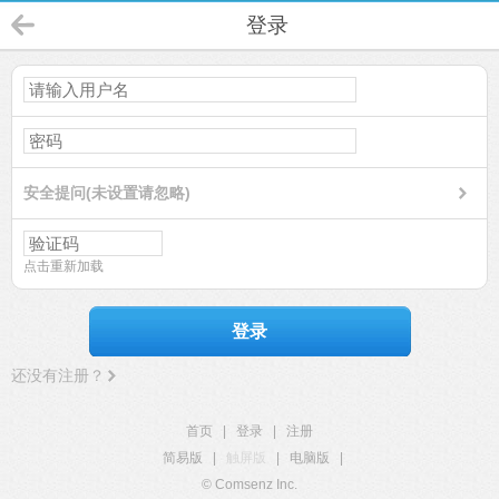
登录
安全提问(未设置请忽略)
点击重新加载
登录
还没有注册？
首页
|
登录
|
注册
简易版
|
触屏版
|
电脑版
|
© Comsenz Inc.