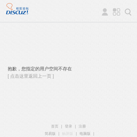
抱歉，您指定的用户空间不存在
[ 点击这里返回上一页 ]
首页
|
登录
|
注册
简易版
|
触屏版
|
电脑版
|