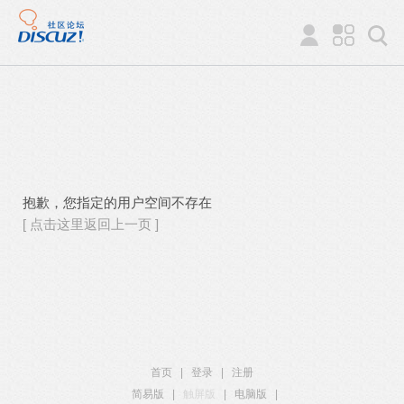
抱歉，您指定的用户空间不存在
[ 点击这里返回上一页 ]
首页
|
登录
|
注册
简易版
|
触屏版
|
电脑版
|