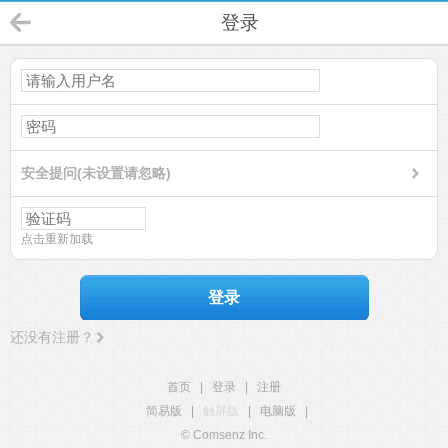
登录
安全提问(未设置请忽略)
点击重新加载
登录
还没有注册？
首页
|
登录
|
注册
简易版
|
触屏版
|
电脑版
|
© Comsenz Inc.