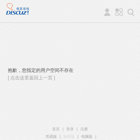
抱歉，您指定的用户空间不存在
[ 点击这里返回上一页 ]
首页
|
登录
|
注册
简易版
|
触屏版
|
电脑版
|