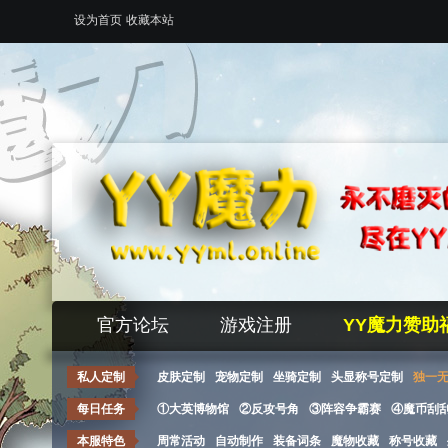
设为首页
收藏本站
官方论坛
游戏注册
YY魔力赞助
私人定制
皮肤定制
宠物定制
坐骑定制
头显称号定制
独一
每日任务
①大英博物馆
②反攻号角
③阵容争霸赛
④魔币刮
本服特色
周常活动
自动制作
装备词条
魔物收藏
称号收藏