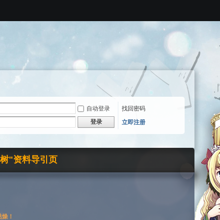
自动登录
找回密码
登录
立即注册
界树"资料导引页
枯燥！