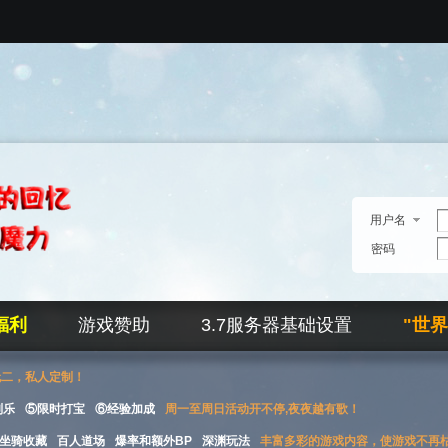
用户名
密码
福利
游戏赞助
3.7服务器基础设置
"世
无二，私人定制！
刮乐
⑤限时打宝
⑥经验加成
周一至周日活动开不停,夜夜越有歌！
坐骑收藏
百人道场
爆率和额外BP
深渊玩法
丰富多彩的游戏内容，使游戏不再