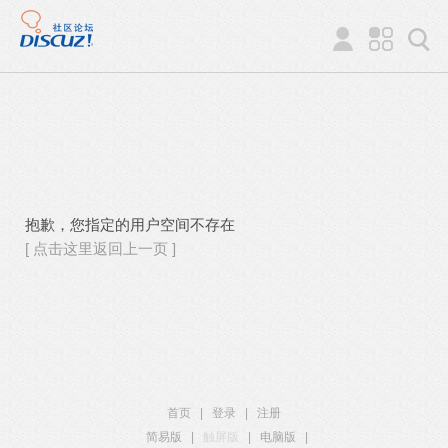
抱歉，您指定的用户空间不存在
[ 点击这里返回上一页 ]
首页
|
登录
|
注册
简易版
|
触屏版
|
电脑版
|