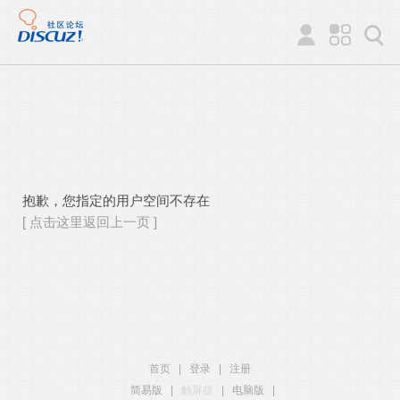
抱歉，您指定的用户空间不存在
[ 点击这里返回上一页 ]
首页
|
登录
|
注册
简易版
|
触屏版
|
电脑版
|