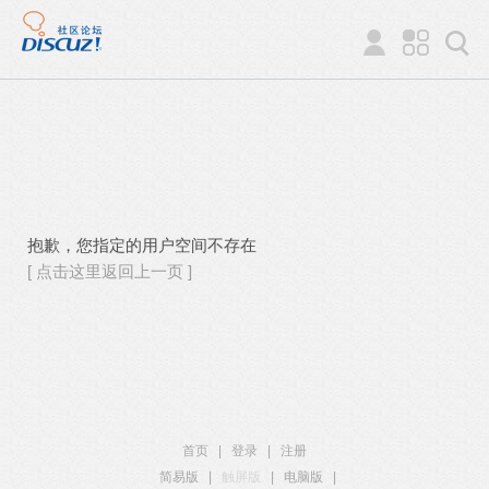
抱歉，您指定的用户空间不存在
[ 点击这里返回上一页 ]
首页
|
登录
|
注册
简易版
|
触屏版
|
电脑版
|