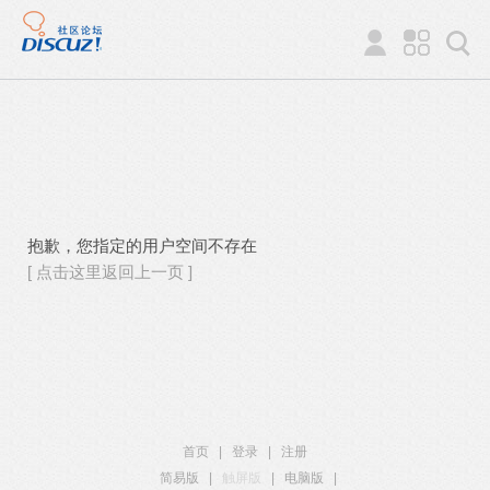
抱歉，您指定的用户空间不存在
[ 点击这里返回上一页 ]
首页
|
登录
|
注册
简易版
|
触屏版
|
电脑版
|