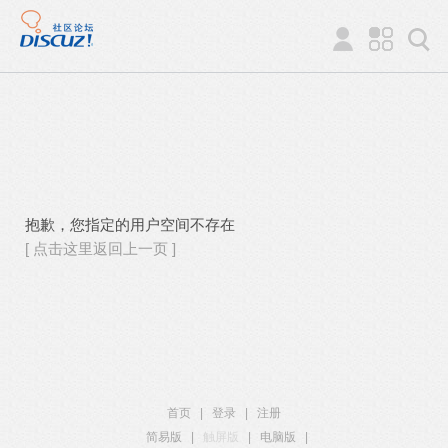
抱歉，您指定的用户空间不存在
[ 点击这里返回上一页 ]
首页
|
登录
|
注册
简易版
|
触屏版
|
电脑版
|