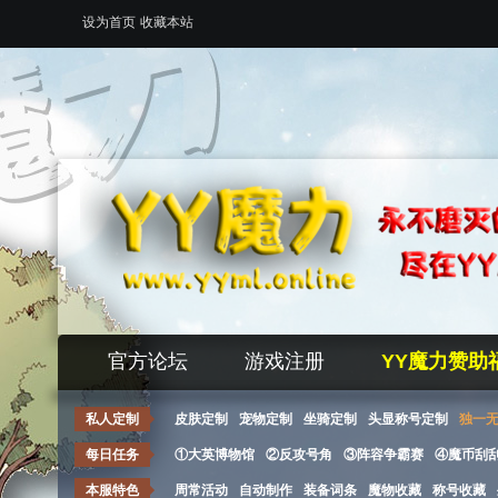
设为首页
收藏本站
官方论坛
游戏注册
YY魔力赞助
私人定制
皮肤定制
宠物定制
坐骑定制
头显称号定制
独一
每日任务
①大英博物馆
②反攻号角
③阵容争霸赛
④魔币刮
本服特色
周常活动
自动制作
装备词条
魔物收藏
称号收藏