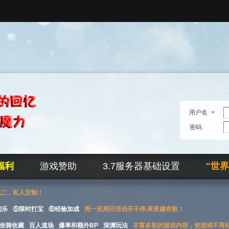
用户名
密码
福利
游戏赞助
3.7服务器基础设置
"世
无二，私人定制！
刮乐
⑤限时打宝
⑥经验加成
周一至周日活动开不停,夜夜越有歌！
坐骑收藏
百人道场
爆率和额外BP
深渊玩法
丰富多彩的游戏内容，使游戏不再