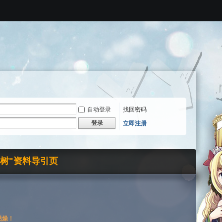
自动登录
找回密码
登录
立即注册
界树"资料导引页
枯燥！