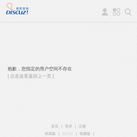
抱歉，您指定的用户空间不存在
[ 点击这里返回上一页 ]
首页
|
登录
|
注册
简易版
|
触屏版
|
电脑版
|