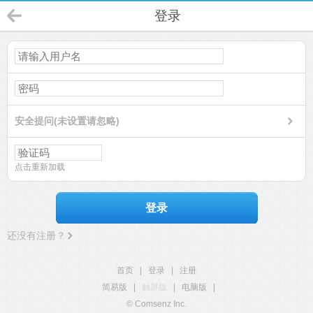
登录
安全提问(未设置请忽略)
点击重新加载
登录
还没有注册？
首页
|
登录
|
注册
简易版
|
触屏版
|
电脑版
|
© Comsenz Inc.