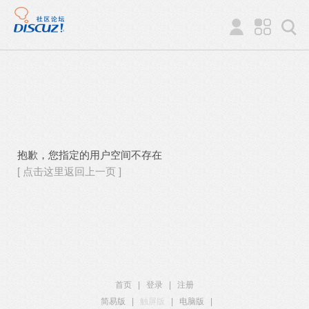
抱歉，您指定的用户空间不存在
[ 点击这里返回上一页 ]
首页
|
登录
|
注册
简易版
|
触屏版
|
电脑版
|