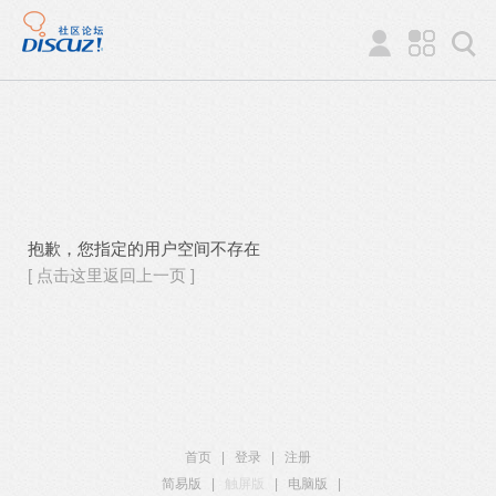
抱歉，您指定的用户空间不存在
[ 点击这里返回上一页 ]
首页
|
登录
|
注册
简易版
|
触屏版
|
电脑版
|