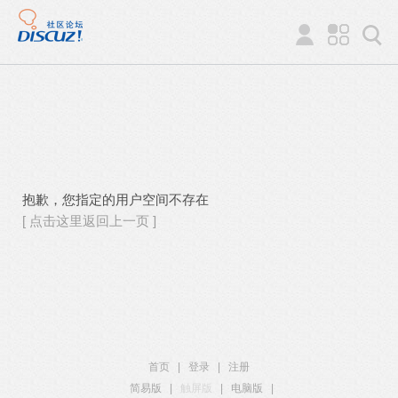
抱歉，您指定的用户空间不存在
[ 点击这里返回上一页 ]
首页
|
登录
|
注册
简易版
|
触屏版
|
电脑版
|