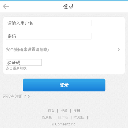
登录
安全提问(未设置请忽略)
点击重新加载
登录
还没有注册？
首页
|
登录
|
注册
简易版
|
触屏版
|
电脑版
|
© Comsenz Inc.