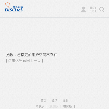
抱歉，您指定的用户空间不存在
[ 点击这里返回上一页 ]
首页
|
登录
|
注册
简易版
|
触屏版
|
电脑版
|