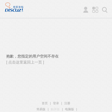
抱歉，您指定的用户空间不存在
[ 点击这里返回上一页 ]
首页
|
登录
|
注册
简易版
|
触屏版
|
电脑版
|