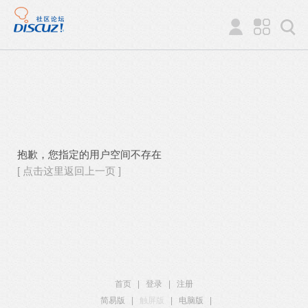
抱歉，您指定的用户空间不存在
[ 点击这里返回上一页 ]
首页
|
登录
|
注册
简易版
|
触屏版
|
电脑版
|