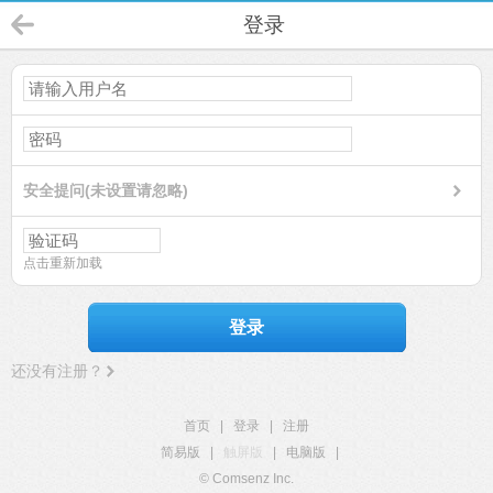
登录
安全提问(未设置请忽略)
点击重新加载
登录
还没有注册？
首页
|
登录
|
注册
简易版
|
触屏版
|
电脑版
|
© Comsenz Inc.