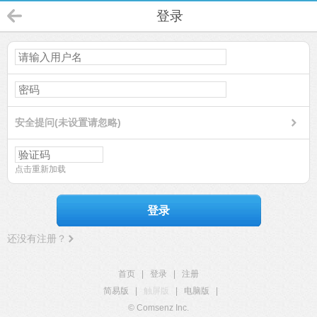
登录
安全提问(未设置请忽略)
点击重新加载
登录
还没有注册？
首页
|
登录
|
注册
简易版
|
触屏版
|
电脑版
|
© Comsenz Inc.