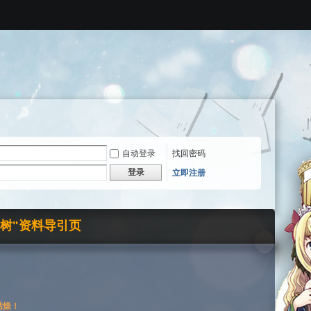
自动登录
找回密码
登录
立即注册
界树"资料导引页
枯燥！