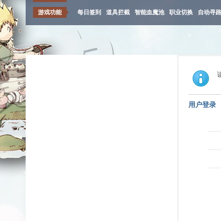
游戏功能
每日签到
道具拦截
智能血魔池
职业切换
自动寻
用户登录