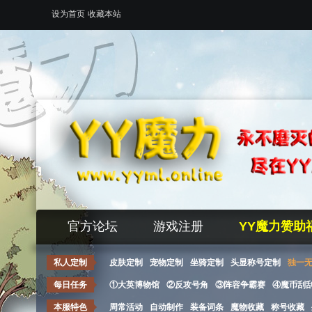
设为首页
收藏本站
官方论坛
游戏注册
YY魔力赞助
私人定制
皮肤定制
宠物定制
坐骑定制
头显称号定制
独一
每日任务
①大英博物馆
②反攻号角
③阵容争霸赛
④魔币刮
本服特色
周常活动
自动制作
装备词条
魔物收藏
称号收藏