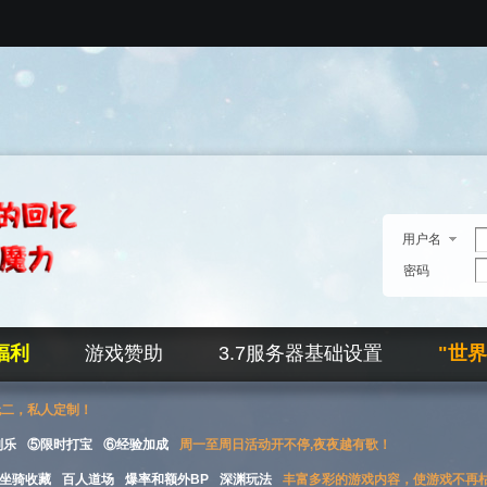
用户名
密码
福利
游戏赞助
3.7服务器基础设置
"世
无二，私人定制！
刮乐
⑤限时打宝
⑥经验加成
周一至周日活动开不停,夜夜越有歌！
坐骑收藏
百人道场
爆率和额外BP
深渊玩法
丰富多彩的游戏内容，使游戏不再