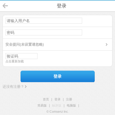
登录
安全提问(未设置请忽略)
点击重新加载
登录
还没有注册？
首页
|
登录
|
注册
简易版
|
触屏版
|
电脑版
|
© Comsenz Inc.