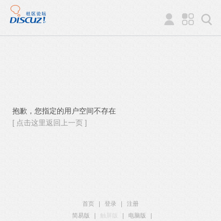
抱歉，您指定的用户空间不存在
[ 点击这里返回上一页 ]
首页
|
登录
|
注册
简易版
|
触屏版
|
电脑版
|